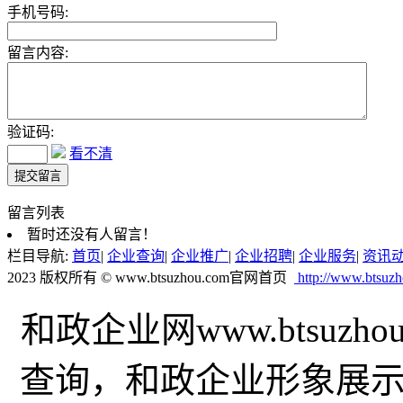
手机号码:
留言内容:
验证码:
看不清
留言列表
暂时还没有人留言！
栏目导航:
首页
|
企业查询
|
企业推广
|
企业招聘
|
企业服务
|
资讯
2023 版权所有 © www.btsuzhou.com官网首页
http://www.btsuz
和政企业网www.btsuz
查询，和政企业形象展